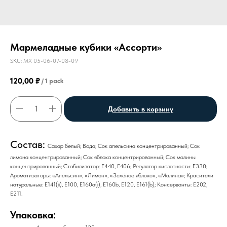
Мармеладные кубики «Ассорти»
SKU:
МХ 05-06-07-08-09
120,00
₽
/
1 pack
Добавить в корзину
Состав:
Сахар белый; Вода; Сок апельсина концентрированный; Сок
лимона концентрированный; Сок яблока концентрированный; Сок малины
концентрированный; Стабилизатор: Е440, Е406; Регулятор кислотности: Е330;
Ароматизаторы: «Апельсин», «Лимон», «Зелёное яблоко», «Малина»; Красители
натуральные: Е141(ii), Е100, Е160а(i), Е160b, Е120, Е161(b); Консерванты: Е202,
Е211.
Упаковка: