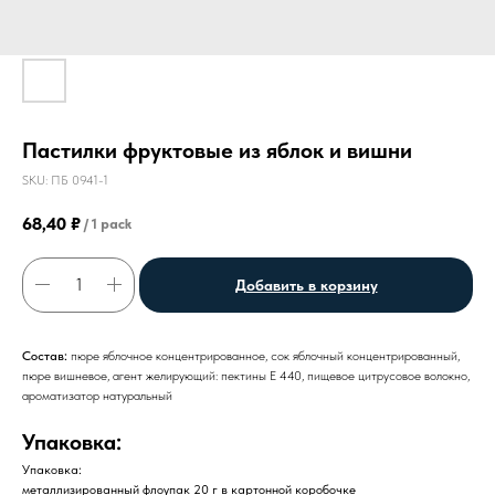
Пастилки фруктовые из яблок и вишни
SKU:
ПБ 0941-1
68,40
₽
/
1 pack
Добавить в корзину
Состав:
пюре яблочное концентрированное, сок яблочный концентрированный,
пюре вишневое, агент желирующий: пектины Е 440, пищевое цитрусовое волокно,
ароматизатор натуральный
Упаковка:
Упаковка:
металлизированный флоупак 20 г в картонной коробочке